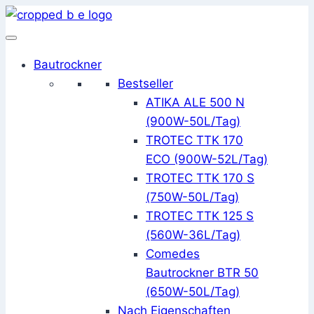
Zum
Inhalt
springen
Bautrockner
Bestseller
ATIKA ALE 500 N
(900W-50L/Tag)
TROTEC TTK 170
ECO (900W-52L/Tag)
TROTEC TTK 170 S
(750W-50L/Tag)
TROTEC TTK 125 S
(560W-36L/Tag)
Comedes
Bautrockner BTR 50
(650W-50L/Tag)
Nach Eigenschaften