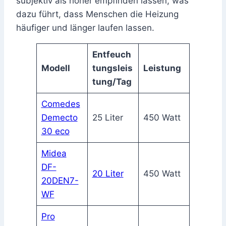
subjektiv als höher empfinden lassen, was
dazu führt, dass Menschen die Heizung
häufiger und länger laufen lassen.
Entfeuch
Modell
tungsleis
Leistung
tung/Tag
Comedes
Demecto
25 Liter
450 Watt
30 eco
Midea
DF-
20 Liter
450 Watt
20DEN7-
WF
Pro