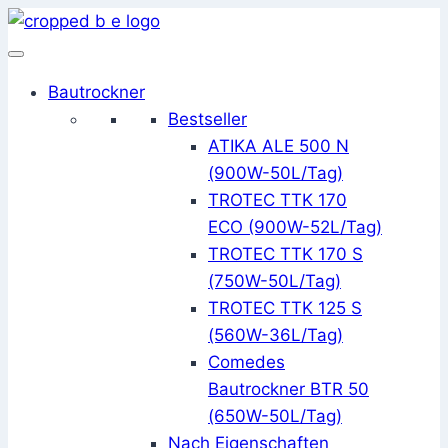
Zum
Inhalt
springen
Bautrockner
Bestseller
ATIKA ALE 500 N
(900W-50L/Tag)
TROTEC TTK 170
ECO (900W-52L/Tag)
TROTEC TTK 170 S
(750W-50L/Tag)
TROTEC TTK 125 S
(560W-36L/Tag)
Comedes
Bautrockner BTR 50
(650W-50L/Tag)
Nach Eigenschaften