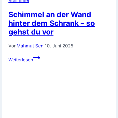
Schimmel
Schimmel an der Wand
hinter dem Schrank – so
gehst du vor
Von
Mahmut Sen
10. Juni 2025
Schimmel
Weiterlesen
an
der
Wand
hinter
dem
Schrank
–
so