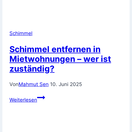
Schimmel
Schimmel entfernen in
Mietwohnungen – wer ist
zuständig?
Von
Mahmut Sen
10. Juni 2025
Schimmel
Weiterlesen
entfernen
in
Mietwohnungen
–