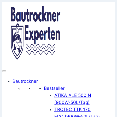
Zum
Inhalt
springen
Bautrockner
Bestseller
ATIKA ALE 500 N
(900W-50L/Tag)
TROTEC TTK 170
ECO (900W-52L/Tag)