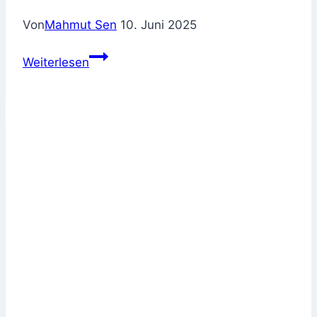
Von
Mahmut Sen
10. Juni 2025
Wasserschaden
Weiterlesen
in
der
Wohnung
–
und
plötzlich
ist
Schimmel
da