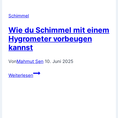
Schimmel
Wie du Schimmel mit einem
Hygrometer vorbeugen
kannst
Von
Mahmut Sen
10. Juni 2025
Wie
Weiterlesen
du
Schimmel
mit
einem
Hygrometer
vorbeugen