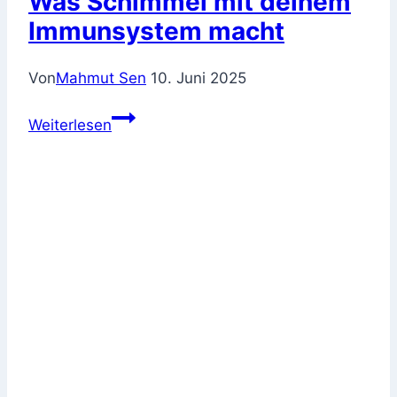
Was Schimmel mit deinem
Immunsystem macht
Von
Mahmut Sen
10. Juni 2025
Was
Weiterlesen
Schimmel
mit
deinem
Immunsystem
macht