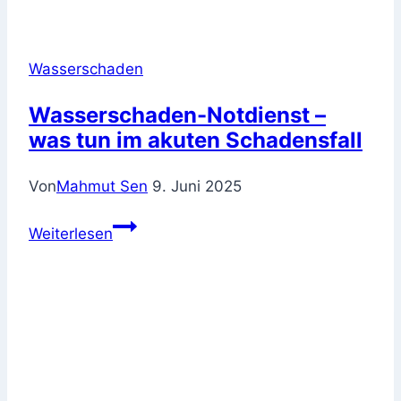
Wasserschaden
Wasserschaden-Notdienst –
was tun im akuten Schadensfall
Von
Mahmut Sen
9. Juni 2025
Wasserschaden-
Weiterlesen
Notdienst
–
was
tun
im
akuten
Schadensfall