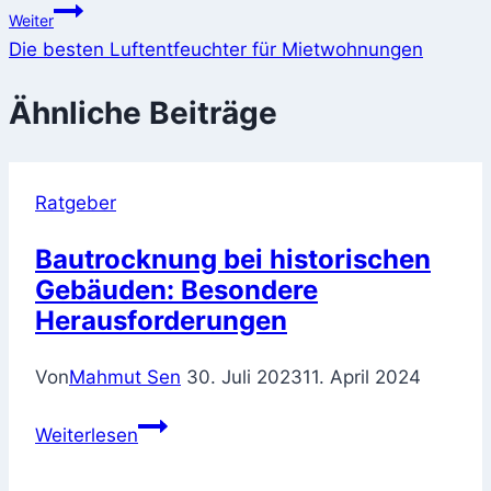
Weiter
Die besten Luftentfeuchter für Mietwohnungen
Ähnliche Beiträge
Ratgeber
Bautrocknung bei historischen
Gebäuden: Besondere
Herausforderungen
Von
Mahmut Sen
30. Juli 2023
11. April 2024
Bautrocknung
Weiterlesen
bei
historischen