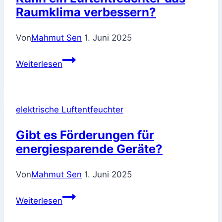
Raumklima verbessern?
Von
Mahmut Sen
1. Juni 2025
Kann
Weiterlesen
ein
Luftentfeuchter
das
elektrische Luftentfeuchter
Raumklima
verbessern?
Gibt es Förderungen für
energiesparende Geräte?
Von
Mahmut Sen
1. Juni 2025
Gibt
Weiterlesen
es