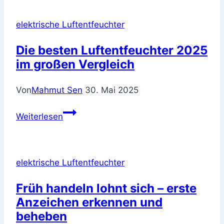
Förderungen
für
elektrische Luftentfeuchter
energiesparende
Geräte?
Die besten Luftentfeuchter 2025
im großen Vergleich
Von
Mahmut Sen
30. Mai 2025
Die
Weiterlesen
besten
Luftentfeuchter
2025
elektrische Luftentfeuchter
im
großen
Früh handeln lohnt sich – erste
Vergleich
Anzeichen erkennen und
beheben