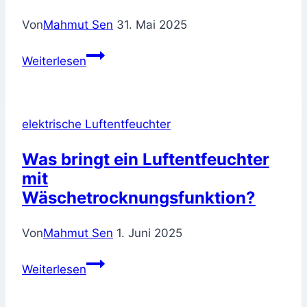
Von
Mahmut Sen
31. Mai 2025
Früh
Weiterlesen
handeln
lohnt
sich
elektrische Luftentfeuchter
–
erste
Was bringt ein Luftentfeuchter
Anzeichen
mit
erkennen
Wäschetrocknungsfunktion?
und
beheben
Von
Mahmut Sen
1. Juni 2025
Was
Weiterlesen
bringt
ein