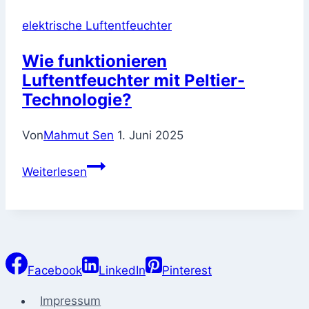
Luftentfeuchter
elektrische Luftentfeuchter
mit
Wäschetrocknungsfunktion?
Wie funktionieren
Luftentfeuchter mit Peltier-
Technologie?
Von
Mahmut Sen
1. Juni 2025
Wie
Weiterlesen
funktionieren
Luftentfeuchter
mit
Peltier-
Technologie?
Facebook
LinkedIn
Pinterest
Impressum