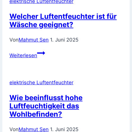
elektrische Luftentfeuchter
so
schadet
Welcher Luftentfeuchter ist für
er
Wäsche geeignet?
nicht
und
Von
Mahmut Sen
1. Juni 2025
spart
Kosten
Welcher
Weiterlesen
Luftentfeuchter
ist
für
elektrische Luftentfeuchter
Wäsche
geeignet?
Wie beeinflusst hohe
Luftfeuchtigkeit das
Wohlbefinden?
Von
Mahmut Sen
1. Juni 2025