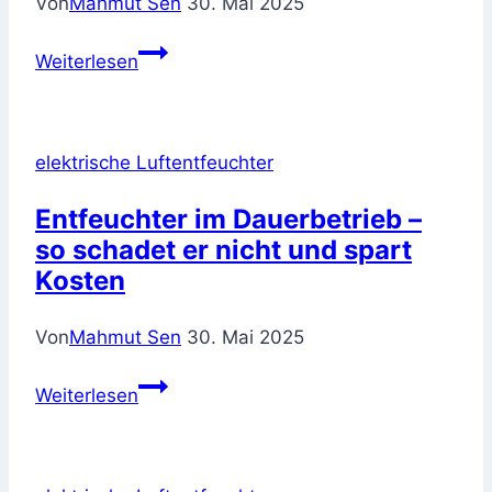
Von
Mahmut Sen
30. Mai 2025
Kompakte
Weiterlesen
Kraftpakete:
Kleine
Luftentfeuchter
elektrische Luftentfeuchter
mit
großer
Entfeuchter im Dauerbetrieb –
Wirkung
so schadet er nicht und spart
Kosten
Von
Mahmut Sen
30. Mai 2025
Entfeuchter
Weiterlesen
im
Dauerbetrieb
–