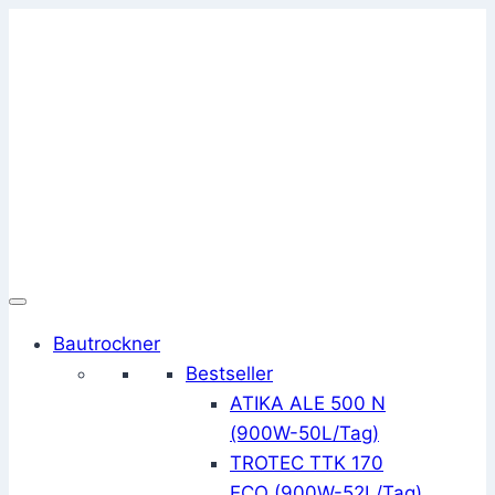
Zum
Inhalt
springen
Bautrockner
Bestseller
ATIKA ALE 500 N
(900W-50L/Tag)
TROTEC TTK 170
ECO (900W-52L/Tag)