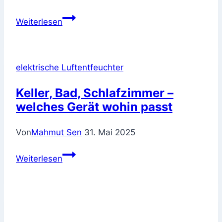
Wie
Weiterlesen
beeinflusst
hohe
Luftfeuchtigkeit
elektrische Luftentfeuchter
das
Wohlbefinden?
Keller, Bad, Schlafzimmer –
welches Gerät wohin passt
Von
Mahmut Sen
31. Mai 2025
Keller,
Weiterlesen
Bad,
Schlafzimmer
–
welches
Gerät