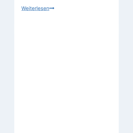
Ratgeber
Weiterlesen
für
Eigentumswohnungen:
Schimmel
dauerhaft
vermeiden