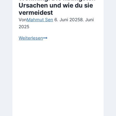
Ursachen und wie du sie
vermeidest
Von
Mahmut Sen
6. Juni 2025
8. Juni
2025
Schimmel
Weiterlesen
in
der
Wohnung:
Die
häufigsten
Ursachen
und
wie
du
sie
vermeidest