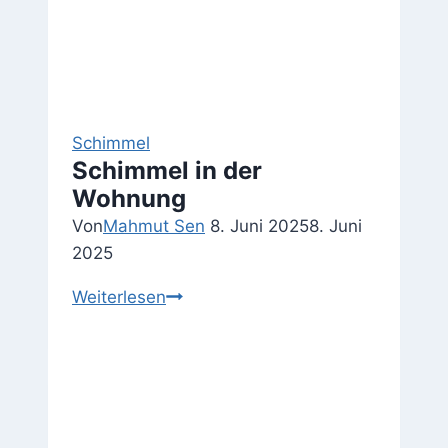
Schimmel
Schimmel in der
Wohnung
Von
Mahmut Sen
8. Juni 2025
8. Juni
2025
Schimmel
Weiterlesen
in
der
Wohnung