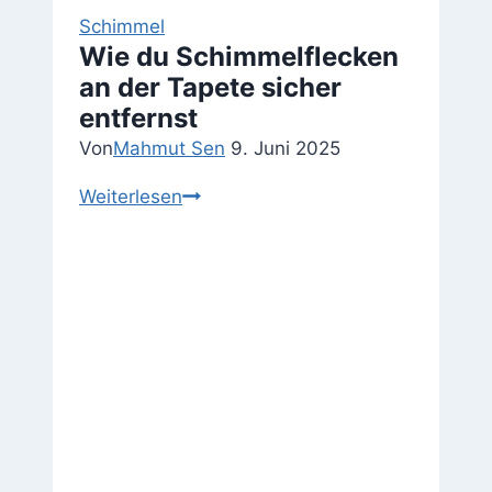
Schimmel
Wie du Schimmelflecken
an der Tapete sicher
entfernst
Von
Mahmut Sen
9. Juni 2025
Wie
Weiterlesen
du
Schimmelflecken
an
der
Tapete
sicher
entfernst