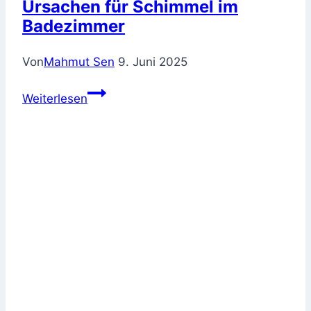
Ursachen für Schimmel im
Badezimmer
Von
Mahmut Sen
9. Juni 2025
Ursachen
Weiterlesen
für
Schimmel
im
Badezimmer