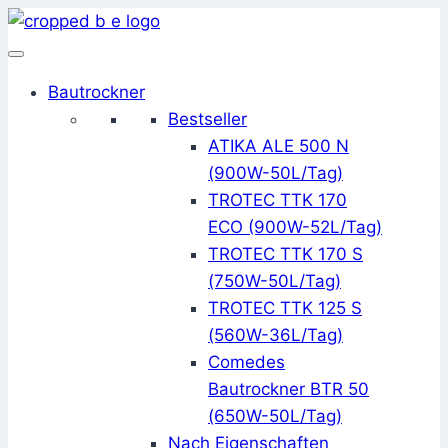
Zum
Inhalt
springen
Bautrockner
Bestseller
ATIKA ALE 500 N
(900W-50L/Tag)
TROTEC TTK 170
ECO (900W-52L/Tag)
TROTEC TTK 170 S
(750W-50L/Tag)
TROTEC TTK 125 S
(560W-36L/Tag)
Comedes
Bautrockner BTR 50
(650W-50L/Tag)
Nach Eigenschaften