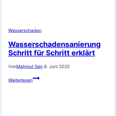
Wasserschaden
Wasserschadensanierung
Schritt für Schritt erklärt
Von
Mahmut Sen
8. Juni 2025
Wasserschadensanierung
Weiterlesen
Schritt
für
Schritt
erklärt