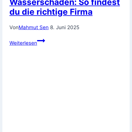
Wasserschaden: So findest
du die richtige Firma
Von
Mahmut Sen
8. Juni 2025
Sanierung
Weiterlesen
nach
Wasserschaden:
So
findest
du
die
richtige
Firma