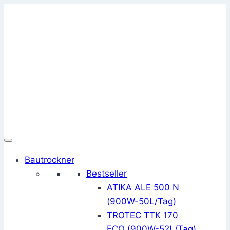
Zum
Inhalt
springen
Bautrockner
Bestseller
ATIKA ALE 500 N
(900W-50L/Tag)
TROTEC TTK 170
ECO (900W-52L/Tag)