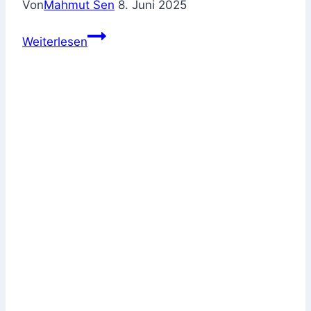
Von
Mahmut Sen
8. Juni 2025
Wasserschaden
Weiterlesen
in
der
Wohnung
–
was
zahlt
die
Versicherung
wirklich