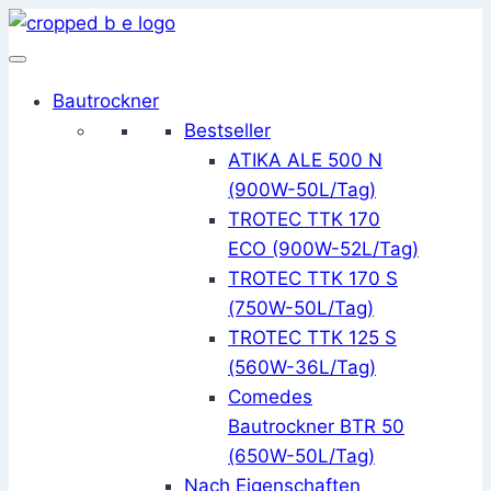
Zum
Inhalt
springen
Bautrockner
Bestseller
ATIKA ALE 500 N
(900W-50L/Tag)
TROTEC TTK 170
ECO (900W-52L/Tag)
TROTEC TTK 170 S
(750W-50L/Tag)
TROTEC TTK 125 S
(560W-36L/Tag)
Comedes
Bautrockner BTR 50
(650W-50L/Tag)
Nach Eigenschaften